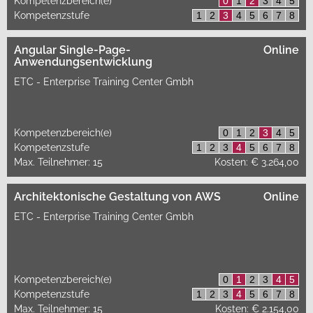
Kompetenzbereich(e)
0
1
2
3
4
5
Kompetenzstufe
1
2
3
4
5
6
7
8
Angular Single-Page-
Online
Anwendungsentwicklung
ETC - Enterprise Training Center Gmbh
Kompetenzbereich(e)
0
1
2
3
4
5
Kompetenzstufe
1
2
3
4
5
6
7
8
Max. Teilnehmer: 15
Kosten: € 3.264,00
Architektonische Gestaltung von AWS
Online
ETC - Enterprise Training Center Gmbh
Kompetenzbereich(e)
0
1
2
3
4
5
Kompetenzstufe
1
2
3
4
5
6
7
8
Max. Teilnehmer: 15
Kosten: € 2.154,00