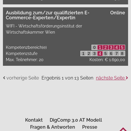
Ausbildung zum/zur qualifizierten E-
Online
Commerce-Experten/Expertin
WIFI - Wirtschaftsförderungsinstitut der
Wirtschaftskammer Wien
Kompetenzbereich(e)
0
1
2
3
4
5
Kompetenzstufe
1
2
3
4
5
6
7
8
Max. Teilnehmer: 20
Kosten: € 1.690,00
vorherige Seite
Ergebnis 1 von 13 Seiten
nächste Seite
Kontakt
DigComp 3.0 AT Modell
Fragen & Antworten
Presse