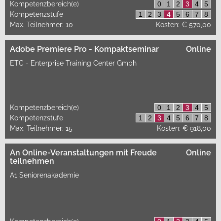
Kompetenzbereich(e)
0
1
2
3
4
5
Kompetenzstufe
1
2
3
4
5
6
7
8
Max. Teilnehmer: 10
Kosten: € 570,00
Adobe Premiere Pro - Kompaktseminar
Online
ETC - Enterprise Training Center Gmbh
Kompetenzbereich(e)
0
1
2
3
4
5
Kompetenzstufe
1
2
3
4
5
6
7
8
Max. Teilnehmer: 15
Kosten: € 918,00
An Online-Veranstaltungen mit Freude
Online
teilnehmen
A1 Seniorenakademie