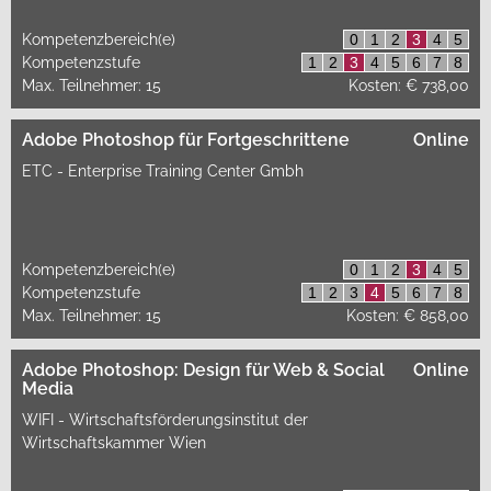
Kompetenzbereich(e)
0
1
2
3
4
5
Kompetenzstufe
1
2
3
4
5
6
7
8
Max. Teilnehmer: 15
Kosten: € 738,00
Adobe Photoshop für Fortgeschrittene
Online
ETC - Enterprise Training Center Gmbh
Kompetenzbereich(e)
0
1
2
3
4
5
Kompetenzstufe
1
2
3
4
5
6
7
8
Max. Teilnehmer: 15
Kosten: € 858,00
Adobe Photoshop: Design für Web & Social
Online
Media
WIFI - Wirtschaftsförderungsinstitut der
Wirtschaftskammer Wien