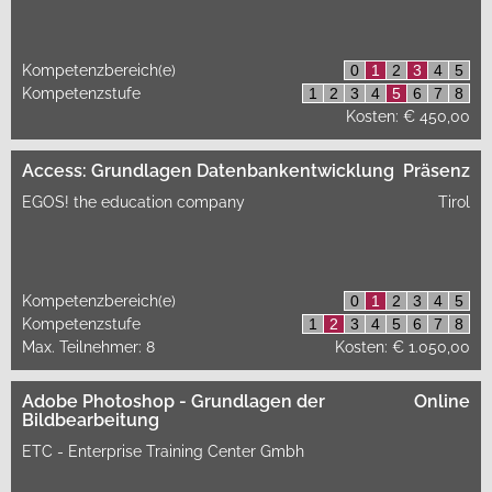
Kompetenzbereich(e)
0
1
2
3
4
5
Kompetenzstufe
1
2
3
4
5
6
7
8
Kosten: € 450,00
Access: Grundlagen Datenbankentwicklung
Präsenz
EGOS! the education company
Tirol
Kompetenzbereich(e)
0
1
2
3
4
5
Kompetenzstufe
1
2
3
4
5
6
7
8
Max. Teilnehmer: 8
Kosten: € 1.050,00
Adobe Photoshop - Grundlagen der
Online
Bildbearbeitung
ETC - Enterprise Training Center Gmbh